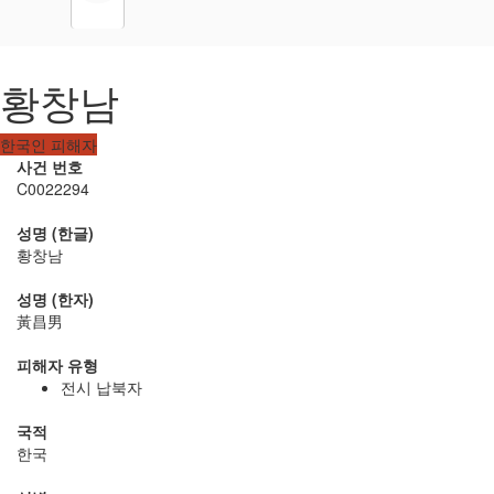
황창남
한국인 피해자
사건 번호
C0022294
성명 (한글)
황창남
성명 (한자)
黃昌男
피해자 유형
전시 납북자
국적
한국