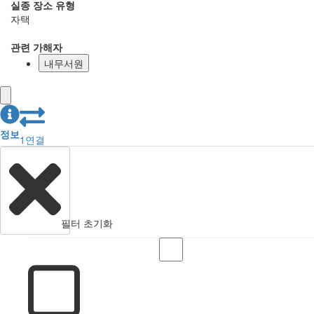
실종 장소 유형
자택
관련 가해자
내무서원
정보
1
연결
필터 초기화