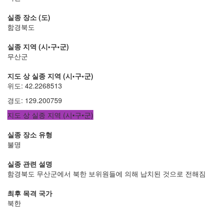
실종 장소 (도)
함경북도
실종 지역 (시•구•군)
무산군
지도 상 실종 지역 (시•구•군)
위도
:
42.2268513
경도
:
129.200759
지도 상 실종 지역 (시•구•군)
실종 장소 유형
불명
실종 관련 설명
함경북도 무산군에서 북한 보위원들에 의해 납치된 것으로 전해짐
최후 목격 국가
북한