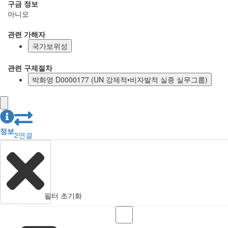
구금 정보
아니오
관련 가해자
국가보위성
관련 구제절차
박화영 D0000177 (UN 강제적•비자발적 실종 실무그룹)
정보
2
연결
필터 초기화