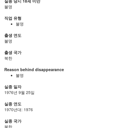
실종 당시 18세 미만
불명
직업 유형
불명
출생 연도
불명
출생 국가
북한
Reason behind disappearance
불명
실종 일자
1976년 9월 25일
실종 연도
1970년대: 1976
실종 국가
북한