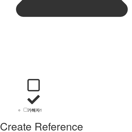
가해자
1
Create Reference